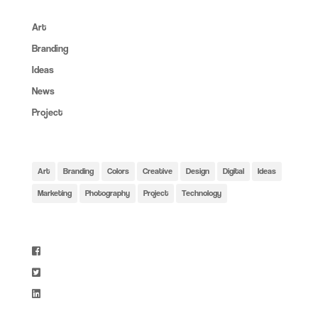
Categories:
Art
(6)
Branding
(14)
Ideas
(6)
News
(4)
Project
(6)
Tags:
Art
Branding
Colors
Creative
Design
Digital
Ideas
Marketing
Photography
Project
Technology
Share: