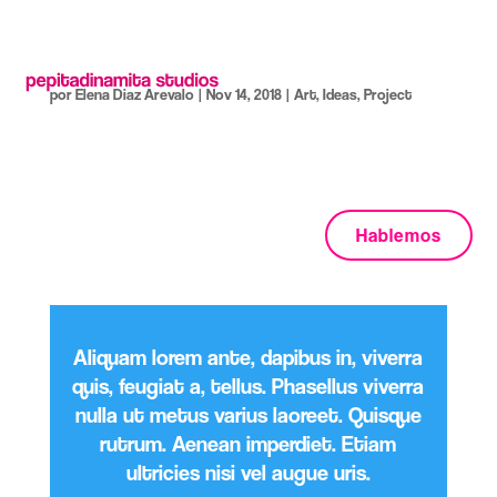
Dance! Move Your Body
por
Elena Diaz Arevalo
|
Nov 14, 2018
|
Art
,
Ideas
,
Project
Lorem ipsum dolor sit amet, consectetur adipiscing elit, sed
do eiusmod tempor incididunt ut labore et dolore magna
aliqua. Ut enim ad inim veniam, quis nostrud exercitation
ullamco laboris nisi ut aliquip ex ea commodo consequat.
Hablemos
Duis aute irure dolor in...
Aliquam lorem ante, dapibus in, viverra
quis, feugiat a, tellus. Phasellus viverra
nulla ut metus varius laoreet. Quisque
rutrum. Aenean imperdiet. Etiam
ultricies nisi vel augue uris.