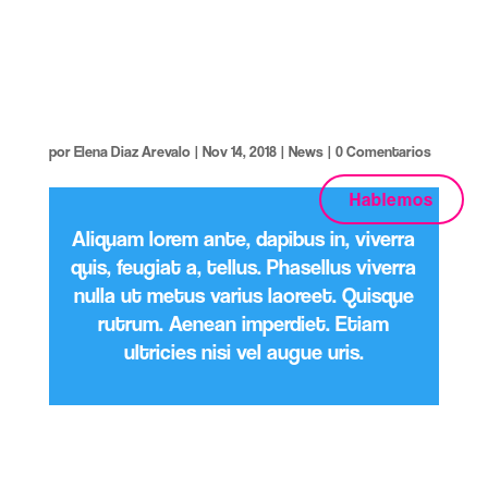
Make Something out of Your
Great Ideas
por
Elena Diaz Arevalo
|
Nov 14, 2018
|
News
|
0 Comentarios
Hablemos
Aliquam lorem ante, dapibus in, viverra
quis, feugiat a, tellus. Phasellus viverra
nulla ut metus varius laoreet. Quisque
rutrum. Aenean imperdiet. Etiam
ultricies nisi vel augue uris.
Lorem ipsum dolor sit amet, consectetur adipiscing elit, sed
do eiusmod tempor incididunt ut labore et dolore magna