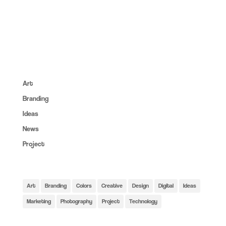
About:
Lorem ipsum dolor sit amet, consec tet cing elit, sed do
eiusmod tempor inc ididunt utore et dolore magna aliqua. Ut
enim ad minim veniam erc.
Categories:
Art
(6)
Branding
(14)
Ideas
(6)
News
(4)
Project
(6)
Tags:
Art
Branding
Colors
Creative
Design
Digital
Ideas
Marketing
Photography
Project
Technology