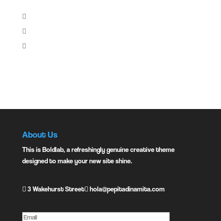
Share:
Instagram:
About Us
This is Boldlab, a refreshingly genuine creative theme
designed to make your new site shine.
3 Wakehurst Street
hola@pepitadinamita.com