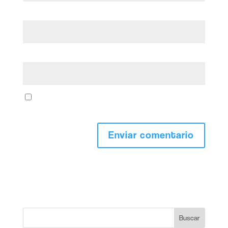
Correo electrónico
*
Web
Guarda mi nombre, correo electrónico y web en este
navegador para la próxima vez que comente.