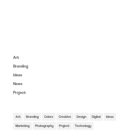
About:
Lorem ipsum dolor sit amet, consec tet cing elit, sed do
eiusmod tempor inc ididunt utore et dolore magna aliqua. Ut
enim ad minim veniam erc.
Categories:
Art
(6)
Branding
(14)
Ideas
(6)
News
(4)
Project
(6)
Tags:
Art
Branding
Colors
Creative
Design
Digital
Ideas
Marketing
Photography
Project
Technology