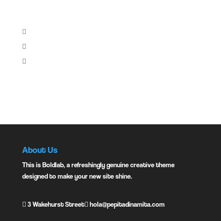
Share:
Instagram:
About Us
This is Boldlab, a refreshingly genuine creative theme
designed to make your new site shine.
3 Wakehurst Street
hola@pepitadinamita.com