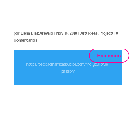
Find Your True Passion
por
Elena Diaz Arevalo
|
Nov 14, 2018
|
Art
,
Ideas
,
Project
|
0
Comentarios
Hablemos
https://pepitadinamitastudios.com/find-your-true-
passion/
Lorem ipsum dolor sit amet, consectetur adipiscing elit, sed
do eiusmod tempor incididunt ut labore et dolore magna
aliqua. Ut enim ad inim veniam, quis nostrud exercitation
ullamco laboris nisi ut aliquip ex ea commodo consequat.
Duis aute irure dolor in reprehenderit in oluptate velit esse
cillum dolore eu fugiat nulla pariatur excepteur sint occaecat