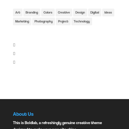
Tags:
Art
Branding
Colors
Creative
Design
Digital
Ideas
Marketing
Photography
Project
Technology
Share:
Instagram:
About Us
This is Boldlab, a refreshingly genuine creative theme