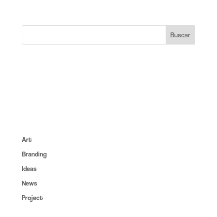
Protección de Datos Personales y garantía de los
derechos digitales.
About:
Lorem ipsum dolor sit amet, consec tet cing elit, sed do
eiusmod tempor inc ididunt utore et dolore magna aliqua. Ut
enim ad minim veniam erc.
Categories:
Art
(6)
Branding
(14)
Ideas
(6)
News
(4)
Project
(6)