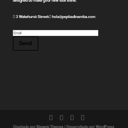
designed to make your new site shine.
3 Wakehurst Street
hola@pepitadinamita.com
Send
Diseñado por
Elegant Themes
| Desarrollado por
WordPress