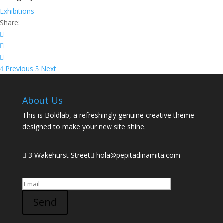
Exhibitions
Share:
Previous
Next
About Us
This is Boldlab, a refreshingly genuine creative theme
designed to make your new site shine.
3 Wakehurst Street
hola@pepitadinamita.com
Send