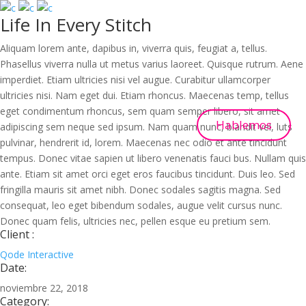
Life In Every Stitch
Aliquam lorem ante, dapibus in, viverra quis, feugiat a, tellus.
Phasellus viverra nulla ut metus varius laoreet. Quisque rutrum. Aene
imperdiet. Etiam ultricies nisi vel augue. Curabitur ullamcorper
ultricies nisi. Nam eget dui. Etiam rhoncus. Maecenas temp, tellus
eget condimentum rhoncus, sem quam semper libero, sit amet
Hablemos
adipiscing sem neque sed ipsum. Nam quam nunc, blandit vel, luts
pulvinar, hendrerit id, lorem. Maecenas nec odio et ante tincidunt
tempus. Donec vitae sapien ut libero venenatis fauci bus. Nullam quis
ante. Etiam sit amet orci eget eros faucibus tincidunt. Duis leo. Sed
fringilla mauris sit amet nibh. Donec sodales sagitis magna. Sed
consequat, leo eget bibendum sodales, augue velit cursus nunc.
Donec quam felis, ultricies nec, pellen esque eu pretium sem.
Client :
Qode Interactive
Date:
noviembre 22, 2018
Category: