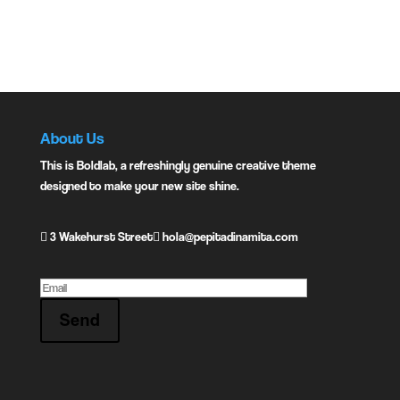
Previous
Next
About Us
This is Boldlab, a refreshingly genuine creative theme
designed to make your new site shine.
3 Wakehurst Street
hola@pepitadinamita.com
Send